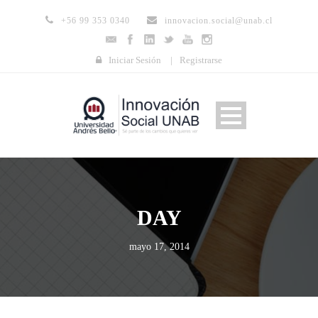
+56 99 353 0340
innovacion.social@unab.cl
Iniciar Sesión
|
Registrarse
DAY
mayo 17, 2014