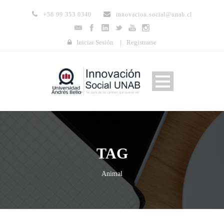
+56 99 353 0340
innovacion.social@unab.cl
Iniciar Sesión
|
Registrarse
TAG
Animal