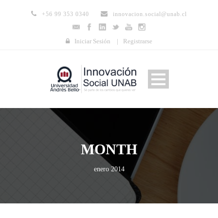
+56 99 353 0340
innovacion.social@unab.cl
Iniciar Sesión
|
Registrarse
MONTH
enero 2014