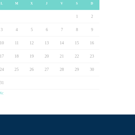
L
M
X
J
V
S
D
1
2
3
4
5
6
7
8
9
10
11
12
13
14
15
16
17
18
19
20
21
22
23
24
25
26
27
28
29
30
31
ic