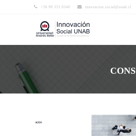
+56 99 353 0340
innovacion.social@unab.cl
CONS