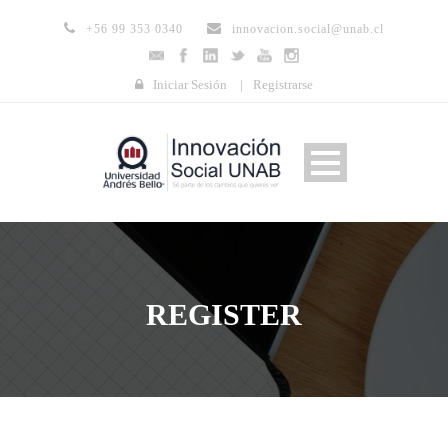
+56 99 353 0340
innovacion.social@unab.cl
Iniciar Sesión
|
Registrarse
REGISTER