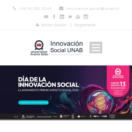
+56 99 353 0340
innovacion.social@unab.cl
Iniciar Sesión
|
Registrarse
¡Regístrate y confirma tu asistencia aquí!